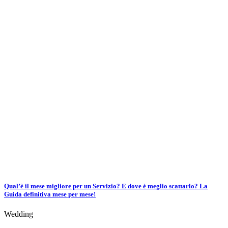
Qual’è il mese migliore per un Servizio? E dove è meglio scattarlo? La
Guida definitiva mese per mese!
Wedding